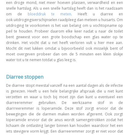
een droge mond, niet meer hoeven plassen, verwardheid en een
snelle hartslag. Als u een snelle hartslag heeft dan is het raadzaam
om de
bloeddruk te meten
. Heeft u diarree en
ook uitdrogingsverschijnselen raadpleeg dan meteen u huisarts. Om
uitdroging te voorkomen is het van belang om u vochtopname op
peil te houden. Probeer daarom elke keer nadat u naar de toilet
bent geweest voor een grote boodschap een glas water op te
drinken. Het vocht dat u net heeft verloren vult u hier mee aan.
Mocht dit niet lukken omdat u bijvoorbeeld ook misselijk bent of
moet overgeven probeer dan om de 5 minuten een klein slokje
water tot u te nemen totdat u glas leeg is.
Diarree stoppen
De diarree stopt meestal vanzelf na een aantal dagen als de infectie
is genezen. Heeft u een hele belangrijke afspraak die u niet kunt
verzetten en waar u toch bij moet zijn dan kunt u eventueel een
diarreeremmer gebruiken. De werkzaame stof in de
diarrreeremmer is loperamide. Deze stof zorgt ervoor dat de
bewegingen die de darmen maken worden afgeremt. Ook zorgt
loperamide ervoor dat de anus wordt samengetrokken zodat het
lichaam de ontlasting langer binnen kan houden waardoor het een
iets stevigere vorm krijgt. Een diarreeremmer zorgt er niet voor dat