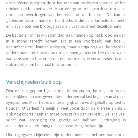
darminfectie oplopen door het eten van bedorven voedsel of het
drinken van besmet water. Maar een groot deel wordt veroorzaakt
door het overdragen van het virus of de bacterie. Dit kan al
gebeuren als u iemand de hand schudt die een darminfectie heeft
en u even later een broodje eet die u vasthoud met dezelfde hand.
De bacteriën of het virus kan dan via u handen op het brood en dan
in u mond terecht komen. Dit is een voorbeeld van hoe u
een infectie zou kunnen oplopen, maar er zijn nog wel honderden
andere manieren hoe dit ook zou kunnen gebeuren. Het overdragen
van virussen en bacteriën die een darminfectie veroorzaken is dan
ook moeilijk om helemaal te voorkomen.
Verschijnselen buikloop
Diarree kan gepaard gaan met buikkrampen, koorts, hoofdpijn,
misselijkheid en overgeven. Niet iedereen zal last krijgen van al deze
symptomen. Maar het is wel belangrijk om u vochtgehalte op peil te
houden. U verliest namelijk al veel vocht door de diarree en als u
ook nog koorts heeft en moet overgeven dan verliest u wel erg veel
vocht wat uitdroging tot gevolg kan hebben. Uitdroging is
een serieuze aandoening die levensbedreigend kan zijn.
Uitdrogingsverschijnselen zijn onder meer het hebben van dorst,