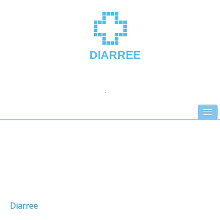
DIARREE
.
Home
Bloed bij ontlasting
Buikgriep
Obstipatie
Diarree