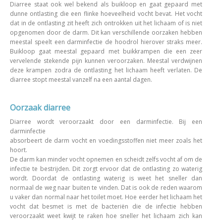
Diarree staat ook wel bekend als buikloop en gaat gepaard met
dunne ontlasting die een flinke hoeveelheid vocht bevat. Het vocht
dat in de ontlasting zit heeft zich ontrokken uit het lichaam of is niet
opgenomen door de darm. Dit kan verschillende oorzaken hebben
meestal speelt een darminfectie de hoodrol hierover straks meer.
Buikloop gaat meestal gepaard met buikkrampen die een zeer
vervelende stekende pijn kunnen veroorzaken. Meestal verdwijnen
deze krampen zodra de ontlasting het lichaam heeft verlaten. De
diarree stopt meestal vanzelf na een aantal dagen.
Oorzaak diarree
Diarree wordt veroorzaakt door een darminfectie. Bij een
darminfectie
absorbeert de darm vocht en voedingsstoffen niet meer zoals het
hoort.
De darm kan minder vocht opnemen en scheidt zelfs vocht af om de
infectie te bestrijden. Dit zorgt ervoor dat de ontlasting zo waterig
wordt. Doordat de ontlasting waterig is weet het sneller dan
normaal de weg naar buiten te vinden. Dat is ook de reden waarom
u vaker dan normal naar het toilet moet. Hoe eerder het lichaam het
vocht dat besmet is met de bacteriën die de infectie hebben
veroorzaakt weet kwijt te raken hoe sneller het lichaam zich kan