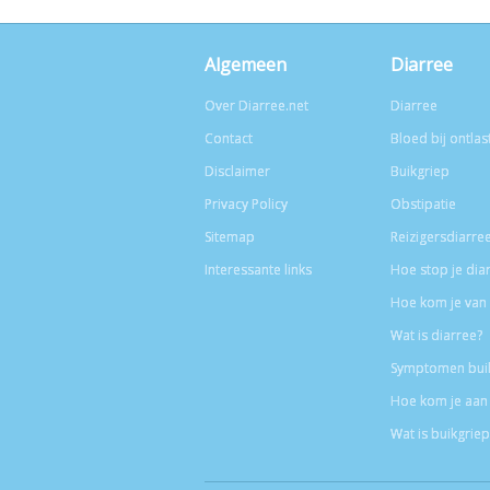
Algemeen
Diarree
Over Diarree.net
Diarree
Contact
Bloed bij ontlas
Disclaimer
Buikgriep
Privacy Policy
Obstipatie
Sitemap
Reizigersdiarre
Interessante links
Hoe stop je dia
Hoe kom je van 
Wat is diarree?
Symptomen bui
Hoe kom je aan 
Wat is buikgriep