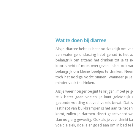
Wat te doen bij diarree
Als je diarree hebt, is het noodzakelijk om v
een waterige ontlasting hebt gehad is het 
belangrijk om zittend het drinken tot je te 
koorts hebt of moet overgeven, is het ook van
belangrijk om kleine beetjes te drinken. Neem
toch het nodige vocht binnen. Wanneer je je
minder vaak te drinken.
Als je weer honger begint te krijgen, moet je g
stuk beter gaan voelen. Je kunt geleideli
gezonde voeding dat veel vezels bevat. Dat za
last hebt van buikkrampen is het aan te raden 
komt, zullen je darmen direct geactiveerd w
dan nog erg gevoelig. Ook als je veel drinkt k
voelt je ziek, doe je er goed aan om in bed te k