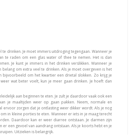
eel te drinken. Je moet immers uitdroging tegengaan. Wanneer je
aan te raden om een glas water of thee te nemen. Het is dan
nemen. Je kunt je immers in het drinken verslikken. Wanneer je
 belang om extra veel te drinken. Als je moet overgeven is het
 bijvoorbeeld om het kwartier een drietal slokken. Zo krijg je
 weer wat beter voelt, kun je meer gaan drinken. Je hoeft dan
eleidelijk aan beginnen te eten. Je zult je daardoor vaak ook een
jk aan je maaltijden weer op gaan pakken. Neem, normale en
l ervoor zorgen dat je ontlasting weer dikker wordt. Als je nog
om in kleine porties te eten. Wanneer er iets in je maag terecht
orden. Daardoor kan er weer diarree ontstaan. Je darmen zijn
an er een gevoel van aandrang ontstaan. Als je koorts hebt en je
ruipen. Uitzieken is belangrijk.