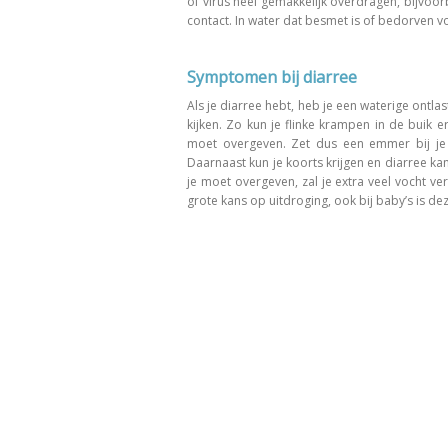
of virus heel gemakkelijk overdragen, bijvoo
contact. In water dat besmet is of bedorven v
Symptomen bij diarree
Als je diarree hebt, heb je een waterige on
kijken. Zo kun je flinke krampen in de buik e
moet overgeven. Zet dus een emmer bij je i
Daarnaast kun je koorts krijgen en diarree k
je moet overgeven, zal je extra veel vocht v
grote kans op uitdroging, ook bij baby’s is de