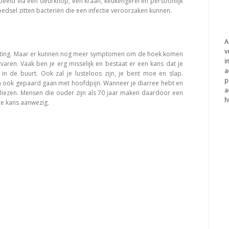
rbeeld via een deurknop, een kraan, keukengerei en persoonlijk
oedsel zitten bacteriën die een infectie veroorzaken kunnen.
A
v
tlasting. Maar er kunnen nog meer symptomen om de hoek komen
i
rvaren. Vaak ben je erg misselijk en bestaat er een kans dat je
a
n de buurt. Ook zal je lusteloos zijn, je bent moe en slap.
p
an ook gepaard gaan met hoofdpijn. Wanneer je diarree hebt en
a
erliezen. Mensen die ouder zijn als 70 jaar maken daardoor een
h
ze kans aanwezig.