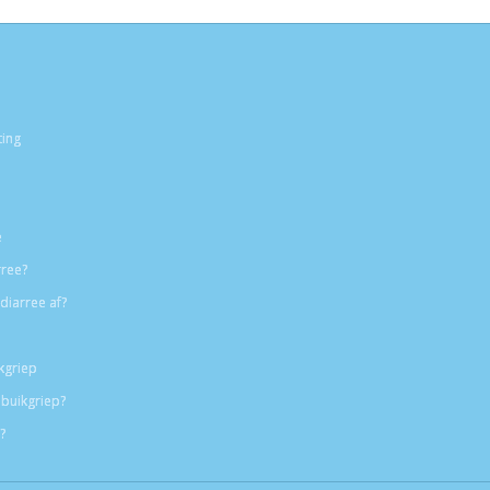
ting
e
rree?
diarree af?
kgriep
buikgriep?
?